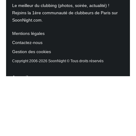
Le meilleur du clubbing (photos, soirée, actualité) !
Rejoins la 1ère communauté de clubbeurs de Paris sur
SoonNight.com.
Mentions légales
Contactez-nous
Gestion des cookies
Copyright 2006-2026 SoonNight © Tous droits réservés
Accueil
Les actualités du Mag
Contactez l’équipe
Agenda des sorties
Discothèques et Bars
Reportage photos