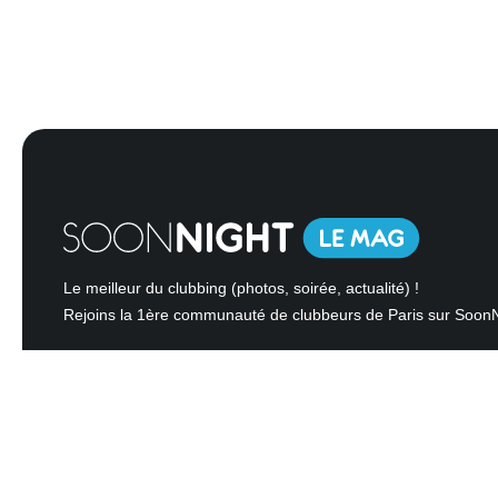
Le meilleur du clubbing (photos, soirée, actualité) !
Rejoins la 1ère communauté de clubbeurs de Paris sur Soon
Mentions légales
Contactez-nous
Gestion des cookies
Copyright 2006-2026 SoonNight © Tous droits réservés