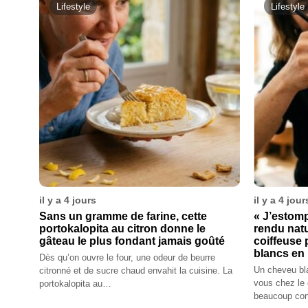
Lifestyle
Lifestyle
il y a 4 jours
il y a 4 jour
Sans un gramme de farine, cette
« J’estom
portokalopita au citron donne le
rendu natu
gâteau le plus fondant jamais goûté
coiffeuse
blancs en
Dès qu’on ouvre le four, une odeur de beurre
Un cheveu bla
citronné et de sucre chaud envahit la cuisine. La
vous chez le 
portokalopita au…
beaucoup con