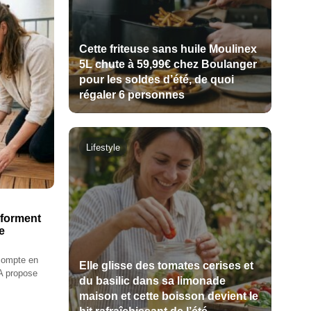
Cette friteuse sans huile Moulinex
5L chute à 59,99€ chez Boulanger
pour les soldes d’été, de quoi
régaler 6 personnes
Lifestyle
sforment
e
compte en
Elle glisse des tomates cerises et
A propose
du basilic dans sa limonade
maison et cette boisson devient le