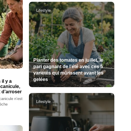
Lifestyle
Planter des tomates en juillet, le
pari gagnant de l’été avec ces 5
variétés qui mûrissent avant les
gelées
il y a
 canicule,
t d’arroser
canicule n’est
Lifestyle
sèche