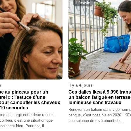
Lifestyle
s
il y a 4 jours
pe au pinceau pour un
Ces dalles Ikea à 9,99€ tran
rel » : l’astuce d’une
un balcon fatigué en terrass
 pour camoufler les cheveux
lumineuse sans travaux
 10 secondes
Rénover son balcon sans vider son 
nc qui surgit entre deux rendez-
banque, c’est possible en 2026. IKE
coiffeur, c’est une situation que
une solution de revêtement de…
naissent bien. Pourtant, il…