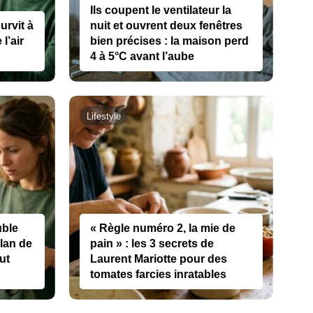
Ils coupent le ventilateur la
urvit à
nuit et ouvrent deux fenêtres
l’air
bien précises : la maison perd
4 à 5°C avant l’aube
Lifestyle
uble
« Règle numéro 2, la mie de
plan de
pain » : les 3 secrets de
ut
Laurent Mariotte pour des
tomates farcies inratables