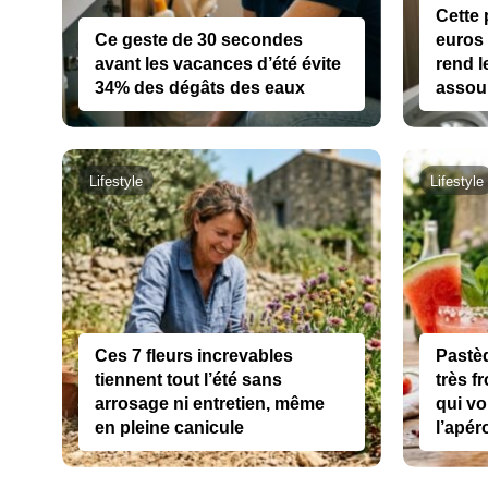
Cette
Ce geste de 30 secondes
euros 
avant les vacances d’été évite
rend l
34% des dégâts des eaux
assou
Lifestyle
Lifestyle
Ces 7 fleurs increvables
Pastè
tiennent tout l’été sans
très fr
arrosage ni entretien, même
qui vo
en pleine canicule
l’apér