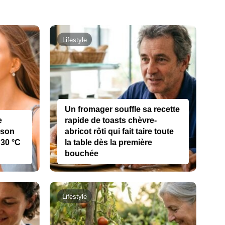
Lifestyle
Un fromager souffle sa recette
e
rapide de toasts chèvre-
aison
abricot rôti qui fait taire toute
 30 °C
la table dès la première
bouchée
Lifestyle