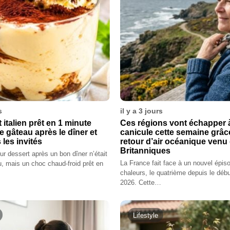
s
il y a 3 jours
 italien prêt en 1 minute
Ces régions vont échapper à
e gâteau après le dîner et
canicule cette semaine grâc
 les invités
retour d’air océanique venu 
Britanniques
eur dessert après un bon dîner n’était
La France fait face à un nouvel épis
, mais un choc chaud-froid prêt en
chaleurs, le quatrième depuis le débu
2026. Cette…
Lifestyle