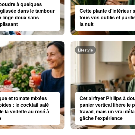
 poudre à quelques
glissée dans le tambour
Cette plante d’intérieur s
e linge doux sans
tous vos oublis et purifie 
plissant
la nuit
Lifestyle
que et tomate mixées
Cet airfryer Philips à do
oides : le cocktail salé
panier vertical libère le 
le la vedette au rosé à
travail, mais un vrai défa
o
gâche l’expérience