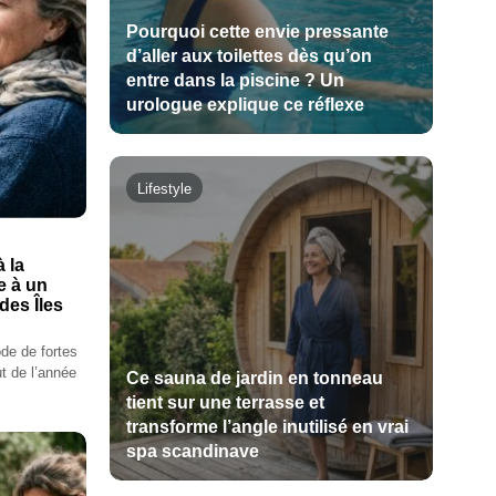
Pourquoi cette envie pressante
d’aller aux toilettes dès qu’on
entre dans la piscine ? Un
urologue explique ce réflexe
Lifestyle
 la
e à un
des Îles
ode de fortes
t de l’année
Ce sauna de jardin en tonneau
tient sur une terrasse et
transforme l’angle inutilisé en vrai
spa scandinave