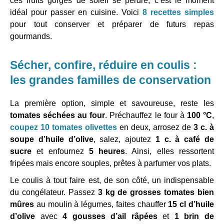
ces fruits gorgés de soleil se perdre, c’est le moment
idéal pour passer en cuisine. Voici
8 recettes simples
pour tout conserver et préparer de futurs repas
gourmands.
Sécher, confire, réduire en coulis :
les grandes familles de conservation
La première option, simple et savoureuse, reste les
tomates séchées au four
. Préchauffez le four à
100 °C
,
coupez
10 tomates olivettes
en deux, arrosez de
3 c. à
soupe d’huile d’olive
, salez, ajoutez
1 c. à café de
sucre
et enfournez
5 heures
. Ainsi, elles ressortent
fripées mais encore souples, prêtes à parfumer vos plats.
Le coulis à tout faire est, de son côté, un indispensable
du congélateur. Passez
3 kg de grosses tomates bien
mûres
au moulin à légumes, faites chauffer
15 cl d’huile
d’olive
avec
4 gousses d’ail râpées
et
1 brin de