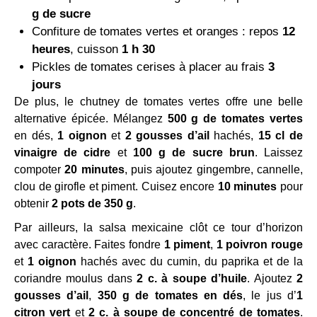
g de sucre
Confiture de tomates vertes et oranges : repos
12
heures
, cuisson
1 h 30
Pickles de tomates cerises à placer au frais
3
jours
De plus, le chutney de tomates vertes offre une belle
alternative épicée. Mélangez
500 g de tomates vertes
en dés,
1 oignon
et
2 gousses d’ail
hachés,
15 cl de
vinaigre de cidre
et
100 g de sucre brun
. Laissez
compoter
20 minutes
, puis ajoutez gingembre, cannelle,
clou de girofle et piment. Cuisez encore
10 minutes
pour
obtenir
2 pots de 350 g
.
Par ailleurs, la salsa mexicaine clôt ce tour d’horizon
avec caractère. Faites fondre
1 piment
,
1 poivron rouge
et
1 oignon
hachés avec du cumin, du paprika et de la
coriandre moulus dans
2 c. à soupe d’huile
. Ajoutez
2
gousses d’ail
,
350 g de tomates en dés
, le jus d’
1
citron vert
et
2 c. à soupe de concentré de tomates
.