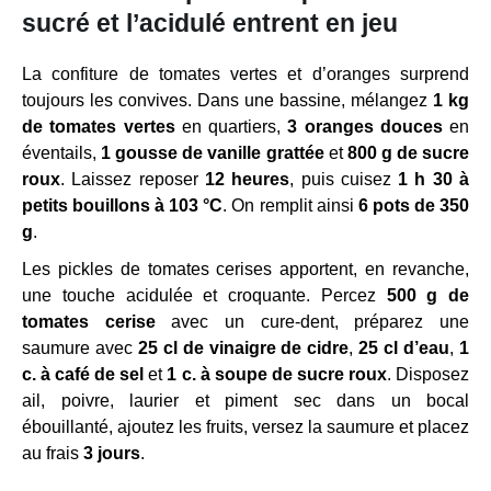
sucré et l’acidulé entrent en jeu
La confiture de tomates vertes et d’oranges surprend
toujours les convives. Dans une bassine, mélangez
1 kg
de tomates vertes
en quartiers,
3 oranges douces
en
éventails,
1 gousse de vanille grattée
et
800 g de sucre
roux
. Laissez reposer
12 heures
, puis cuisez
1 h 30 à
petits bouillons à 103 °C
. On remplit ainsi
6 pots de 350
g
.
Les pickles de tomates cerises apportent, en revanche,
une touche acidulée et croquante. Percez
500 g de
tomates cerise
avec un cure-dent, préparez une
saumure avec
25 cl de vinaigre de cidre
,
25 cl d’eau
,
1
c. à café de sel
et
1 c. à soupe de sucre roux
. Disposez
ail, poivre, laurier et piment sec dans un bocal
ébouillanté, ajoutez les fruits, versez la saumure et placez
au frais
3 jours
.