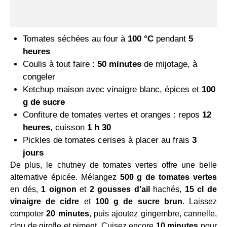
Tomates séchées au four à
100 °C
pendant
5
heures
Coulis à tout faire :
50 minutes
de mijotage, à
congeler
Ketchup maison avec vinaigre blanc, épices et
100
g de sucre
Confiture de tomates vertes et oranges : repos
12
heures
, cuisson
1 h 30
Pickles de tomates cerises à placer au frais
3
jours
De plus, le chutney de tomates vertes offre une belle
alternative épicée. Mélangez
500 g de tomates vertes
en dés,
1 oignon
et
2 gousses d’ail
hachés,
15 cl de
vinaigre de cidre
et
100 g de sucre brun
. Laissez
compoter
20 minutes
, puis ajoutez gingembre, cannelle,
clou de girofle et piment. Cuisez encore
10 minutes
pour