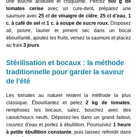
une touche acidulée et croquante. Percez
500 g de
tomates cerise
avec un cure-dent, préparez une
saumure avec
25 cl de vinaigre de cidre
,
25 cl d’eau
,
1
c. à café de sel
et
1 c. à soupe de sucre roux
. Disposez
ail, poivre, laurier et piment sec dans un bocal
ébouillanté, ajoutez les fruits, versez la saumure et placez
au frais
3 jours
.
Stérilisation et bocaux : la méthode
traditionnelle pour garder la saveur
de l’été
Les tomates au naturel restent la méthode la plus
classique. Ébouillantez et pelez
2 kg de tomates
,
remplissez les bocaux, salez, bouchez avec des
caoutchoucs neufs. Déposez-les dans un grand faitout,
couvrez d’eau et portez à ébullition. Poursuivez
1 heure
à petite ébullition constante
, puis laissez refroidir dans