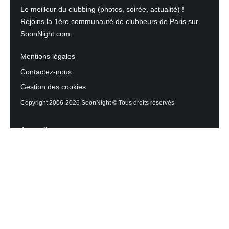
Le meilleur du clubbing (photos, soirée, actualité) !
Rejoins la 1ère communauté de clubbeurs de Paris sur
SoonNight.com.
Mentions légales
Contactez-nous
Gestion des cookies
Copyright 2006-2026 SoonNight © Tous droits réservés
Accueil
Les actualités du Mag
Contactez l’équipe
Agenda des sorties
Discothèques et Bars
Reportage photos