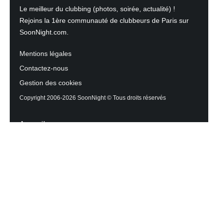
Le meilleur du clubbing (photos, soirée, actualité) !
Rejoins la 1ère communauté de clubbeurs de Paris sur
SoonNight.com.
Mentions légales
Contactez-nous
Gestion des cookies
Copyright 2006-2026 SoonNight © Tous droits réservés
Accueil
Les actualités du Mag
Contactez l’équipe
Agenda des sorties
Discothèques et Bars
Reportage photos