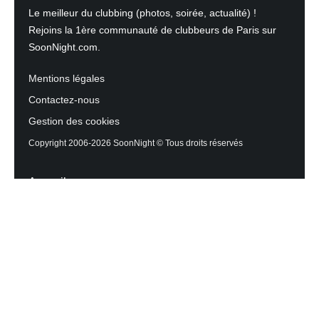
Le meilleur du clubbing (photos, soirée, actualité) !
Rejoins la 1ère communauté de clubbeurs de Paris sur
SoonNight.com.
Mentions légales
Contactez-nous
Gestion des cookies
Copyright 2006-2026 SoonNight © Tous droits réservés
Accueil
Les actualités du Mag
Contactez l’équipe
Agenda des sorties
Discothèques et Bars
Reportage photos