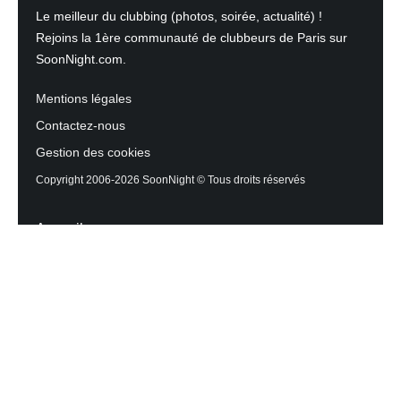
Le meilleur du clubbing (photos, soirée, actualité) !
Rejoins la 1ère communauté de clubbeurs de Paris sur
SoonNight.com.
Mentions légales
Contactez-nous
Gestion des cookies
Copyright 2006-2026 SoonNight © Tous droits réservés
Accueil
Les actualités du Mag
Contactez l’équipe
Agenda des sorties
Discothèques et Bars
Reportage photos