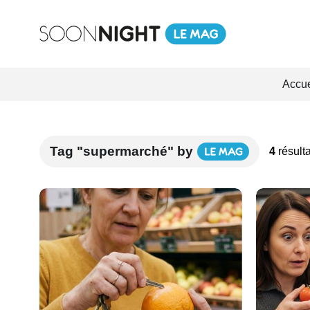
Accue
Tag "supermarché" by
4
résulta