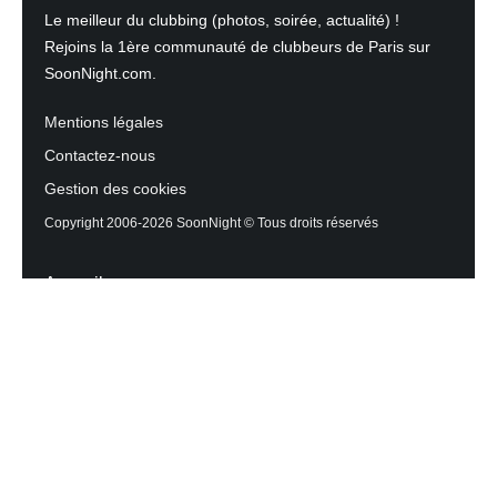
Le meilleur du clubbing (photos, soirée, actualité) !
Rejoins la 1ère communauté de clubbeurs de Paris sur
SoonNight.com.
Mentions légales
Contactez-nous
Gestion des cookies
Copyright 2006-2026 SoonNight © Tous droits réservés
Accueil
Les actualités du Mag
Contactez l’équipe
Agenda des sorties
Discothèques et Bars
Reportage photos