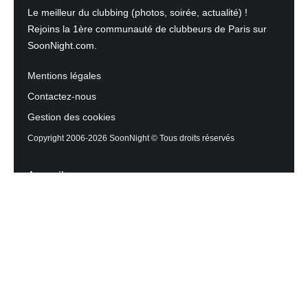
Le meilleur du clubbing (photos, soirée, actualité) !
Rejoins la 1ère communauté de clubbeurs de Paris sur
SoonNight.com.
Mentions légales
Contactez-nous
Gestion des cookies
Copyright 2006-2026 SoonNight © Tous droits réservés
Accueil
Les actualités du Mag
Contactez l’équipe
Agenda des sorties
Discothèques et Bars
Reportage photos