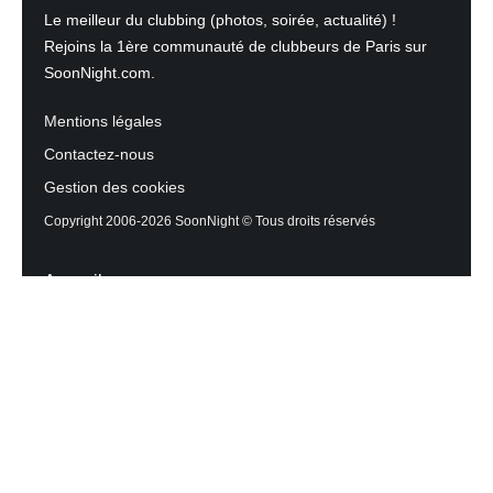
Le meilleur du clubbing (photos, soirée, actualité) !
Rejoins la 1ère communauté de clubbeurs de Paris sur
SoonNight.com.
Mentions légales
Contactez-nous
Gestion des cookies
Copyright 2006-2026 SoonNight © Tous droits réservés
Accueil
Les actualités du Mag
Contactez l’équipe
Agenda des sorties
Discothèques et Bars
Reportage photos