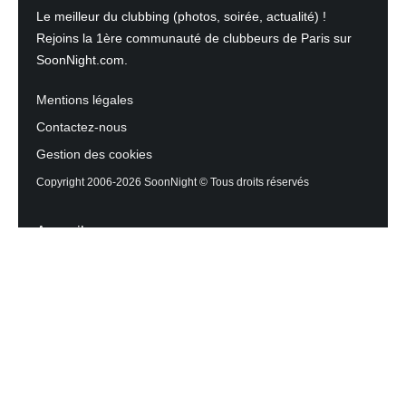
Le meilleur du clubbing (photos, soirée, actualité) !
Rejoins la 1ère communauté de clubbeurs de Paris sur
SoonNight.com.
Mentions légales
Contactez-nous
Gestion des cookies
Copyright 2006-2026 SoonNight © Tous droits réservés
Accueil
Les actualités du Mag
Contactez l’équipe
Agenda des sorties
Discothèques et Bars
Reportage photos