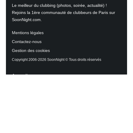
Le meilleur du clubbing (photos, soirée, actualité) !
Rejoins la 1ère communauté de clubbeurs de Paris sur
SoonNight.com.
Mentions légales
Contactez-nous
Gestion des cookies
Copyright 2006-2026 SoonNight © Tous droits réservés
Accueil
Les actualités du Mag
Contactez l’équipe
Agenda des sorties
Discothèques et Bars
Reportage photos