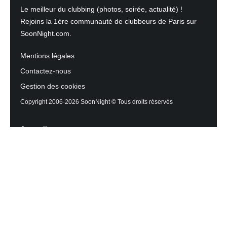
Le meilleur du clubbing (photos, soirée, actualité) !
Rejoins la 1ère communauté de clubbeurs de Paris sur
SoonNight.com.
Mentions légales
Contactez-nous
Gestion des cookies
Copyright 2006-2026 SoonNight © Tous droits réservés
Accueil
Les actualités du Mag
Contactez l’équipe
Agenda des sorties
Discothèques et Bars
Reportage photos