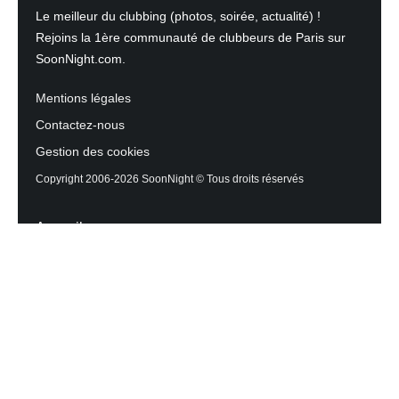
Le meilleur du clubbing (photos, soirée, actualité) !
Rejoins la 1ère communauté de clubbeurs de Paris sur
SoonNight.com.
Mentions légales
Contactez-nous
Gestion des cookies
Copyright 2006-2026 SoonNight © Tous droits réservés
Accueil
Les actualités du Mag
Contactez l’équipe
Agenda des sorties
Discothèques et Bars
Reportage photos