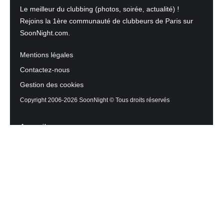
Le meilleur du clubbing (photos, soirée, actualité) !
Rejoins la 1ère communauté de clubbeurs de Paris sur
SoonNight.com.
Mentions légales
Contactez-nous
Gestion des cookies
Copyright 2006-2026 SoonNight © Tous droits réservés
Accueil
Les actualités du Mag
Contactez l’équipe
Agenda des sorties
Discothèques et Bars
Reportage photos