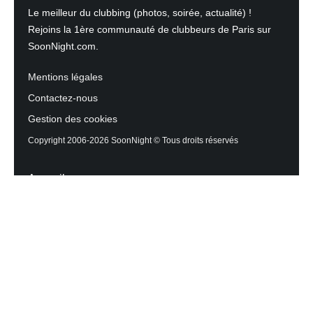
Le meilleur du clubbing (photos, soirée, actualité) !
Rejoins la 1ère communauté de clubbeurs de Paris sur
SoonNight.com.
Mentions légales
Contactez-nous
Gestion des cookies
Copyright 2006-2026 SoonNight © Tous droits réservés
Accueil
Les actualités du Mag
Contactez l’équipe
Agenda des sorties
Discothèques et Bars
Reportage photos