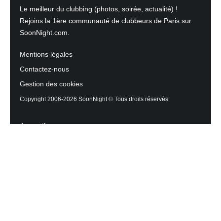
Le meilleur du clubbing (photos, soirée, actualité) !
Rejoins la 1ère communauté de clubbeurs de Paris sur
SoonNight.com.
Mentions légales
Contactez-nous
Gestion des cookies
Copyright 2006-2026 SoonNight © Tous droits réservés
Accueil
Les actualités du Mag
Contactez l’équipe
Agenda des sorties
Discothèques et Bars
Reportage photos