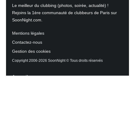
Le meilleur du clubbing (photos, soirée, actualité) !
Rejoins la 1ère communauté de clubbeurs de Paris sur
SoonNight.com.
Mentions légales
Contactez-nous
Gestion des cookies
Copyright 2006-2026 SoonNight © Tous droits réservés
Accueil
Les actualités du Mag
Contactez l’équipe
Agenda des sorties
Discothèques et Bars
Reportage photos