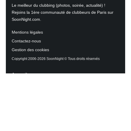
Le meilleur du clubbing (photos, soirée, actualité) !
Rejoins la 1ère communauté de clubbeurs de Paris sur
SoonNight.com.
Mentions légales
Contactez-nous
Gestion des cookies
Copyright 2006-2026 SoonNight © Tous droits réservés
Accueil
Les actualités du Mag
Contactez l’équipe
Agenda des sorties
Discothèques et Bars
Reportage photos