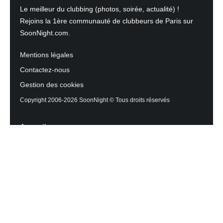
Le meilleur du clubbing (photos, soirée, actualité) !
Rejoins la 1ère communauté de clubbeurs de Paris sur
SoonNight.com.
Mentions légales
Contactez-nous
Gestion des cookies
Copyright 2006-2026 SoonNight © Tous droits réservés
Accueil
Les actualités du Mag
Contactez l’équipe
Agenda des sorties
Discothèques et Bars
Reportage photos