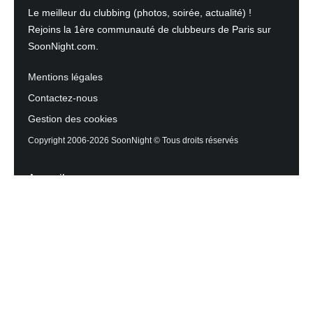
Le meilleur du clubbing (photos, soirée, actualité) !
Rejoins la 1ère communauté de clubbeurs de Paris sur
SoonNight.com.
Mentions légales
Contactez-nous
Gestion des cookies
Copyright 2006-2026 SoonNight © Tous droits réservés
Accueil
Les actualités du Mag
Contactez l’équipe
Agenda des sorties
Discothèques et Bars
Reportage photos