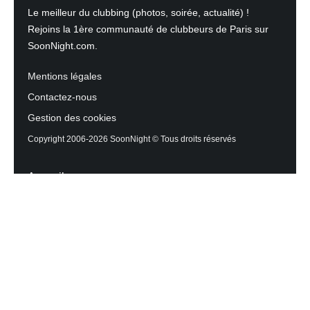
Le meilleur du clubbing (photos, soirée, actualité) !
Rejoins la 1ère communauté de clubbeurs de Paris sur
SoonNight.com.
Mentions légales
Contactez-nous
Gestion des cookies
Copyright 2006-2026 SoonNight © Tous droits réservés
Accueil
Les actualités du Mag
Contactez l’équipe
Agenda des sorties
Discothèques et Bars
Reportage photos