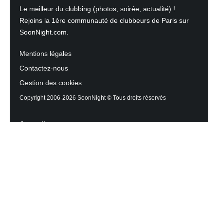
Le meilleur du clubbing (photos, soirée, actualité) !
Rejoins la 1ère communauté de clubbeurs de Paris sur
SoonNight.com.
Mentions légales
Contactez-nous
Gestion des cookies
Copyright 2006-2026 SoonNight © Tous droits réservés
Accueil
Les actualités du Mag
Contactez l’équipe
Agenda des sorties
Discothèques et Bars
Reportage photos