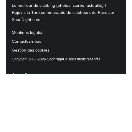
Le meilleur du clubbing (photos, soirée, actualité) !
Rejoins la 1ère communauté de clubbeurs de Paris sur
SoonNight.com.
Mentions légales
Contactez-nous
Gestion des cookies
Copyright 2006-2026 SoonNight © Tous droits réservés
Accueil
Les actualités du Mag
Contactez l’équipe
Agenda des sorties
Discothèques et Bars
Reportage photos