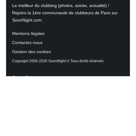
Le meilleur du clubbing (photos, soirée, actualité) !
Rejoins la 1ère communauté de clubbeurs de Paris sur
SoonNight.com.
Mentions légales
Contactez-nous
Gestion des cookies
Copyright 2006-2026 SoonNight © Tous droits réservés
Accueil
Les actualités du Mag
Contactez l’équipe
Agenda des sorties
Discothèques et Bars
Reportage photos