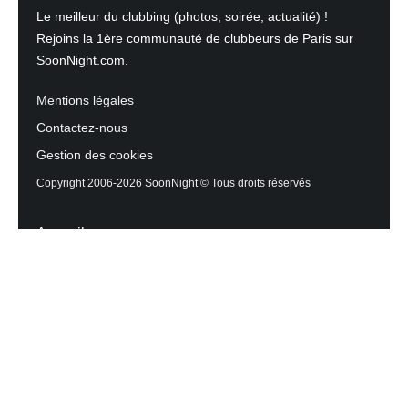
Le meilleur du clubbing (photos, soirée, actualité) !
Rejoins la 1ère communauté de clubbeurs de Paris sur
SoonNight.com.
Mentions légales
Contactez-nous
Gestion des cookies
Copyright 2006-2026 SoonNight © Tous droits réservés
Accueil
Les actualités du Mag
Contactez l’équipe
Agenda des sorties
Discothèques et Bars
Reportage photos