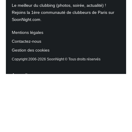
Le meilleur du clubbing (photos, soirée, actualité) !
Rejoins la 1ère communauté de clubbeurs de Paris sur
SoonNight.com.
Mentions légales
Contactez-nous
Gestion des cookies
Copyright 2006-2026 SoonNight © Tous droits réservés
Accueil
Les actualités du Mag
Contactez l’équipe
Agenda des sorties
Discothèques et Bars
Reportage photos