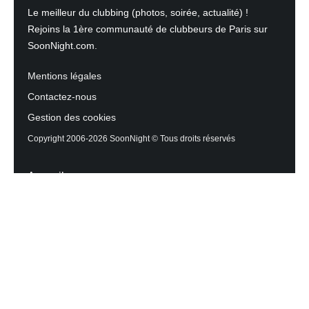
Le meilleur du clubbing (photos, soirée, actualité) !
Rejoins la 1ère communauté de clubbeurs de Paris sur
SoonNight.com.
Mentions légales
Contactez-nous
Gestion des cookies
Copyright 2006-2026 SoonNight © Tous droits réservés
Accueil
Les actualités du Mag
Contactez l’équipe
Agenda des sorties
Discothèques et Bars
Reportage photos