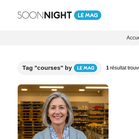
Accue
Tag "courses" by
1
résultat trou