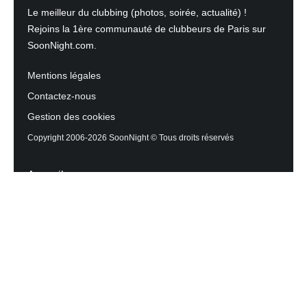
Le meilleur du clubbing (photos, soirée, actualité) !
Rejoins la 1ère communauté de clubbeurs de Paris sur
SoonNight.com.
Mentions légales
Contactez-nous
Gestion des cookies
Copyright 2006-2026 SoonNight © Tous droits réservés
Accueil
Les actualités du Mag
Contactez l’équipe
Agenda des sorties
Discothèques et Bars
Reportage photos