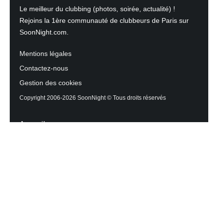
Le meilleur du clubbing (photos, soirée, actualité) !
Rejoins la 1ère communauté de clubbeurs de Paris sur
SoonNight.com.
Mentions légales
Contactez-nous
Gestion des cookies
Copyright 2006-2026 SoonNight © Tous droits réservés
Accueil
Les actualités du Mag
Contactez l’équipe
Agenda des sorties
Discothèques et Bars
Reportage photos