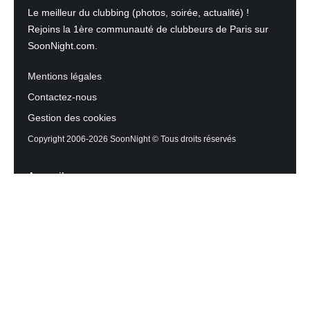
Le meilleur du clubbing (photos, soirée, actualité) !
Rejoins la 1ère communauté de clubbeurs de Paris sur
SoonNight.com.
Mentions légales
Contactez-nous
Gestion des cookies
Copyright 2006-2026 SoonNight © Tous droits réservés
Accueil
Les actualités du Mag
Contactez l’équipe
Agenda des sorties
Discothèques et Bars
Reportage photos