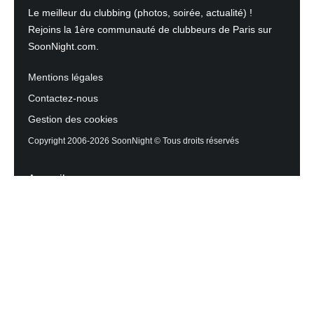
Le meilleur du clubbing (photos, soirée, actualité) !
Rejoins la 1ère communauté de clubbeurs de Paris sur
SoonNight.com.
Mentions légales
Contactez-nous
Gestion des cookies
Copyright 2006-2026 SoonNight © Tous droits réservés
Accueil
Les actualités du Mag
Contactez l’équipe
Agenda des sorties
Discothèques et Bars
Reportage photos