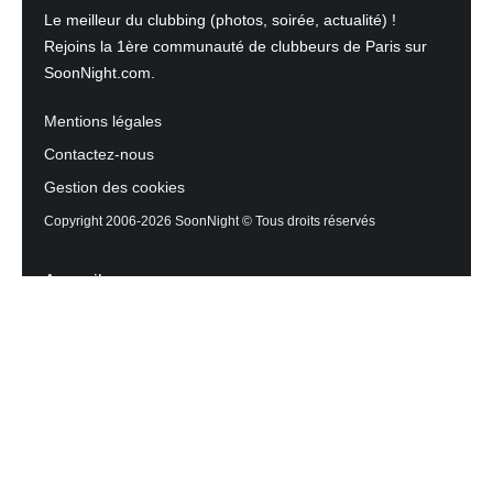
Le meilleur du clubbing (photos, soirée, actualité) !
Rejoins la 1ère communauté de clubbeurs de Paris sur
SoonNight.com.
Mentions légales
Contactez-nous
Gestion des cookies
Copyright 2006-2026 SoonNight © Tous droits réservés
Accueil
Les actualités du Mag
Contactez l’équipe
Agenda des sorties
Discothèques et Bars
Reportage photos