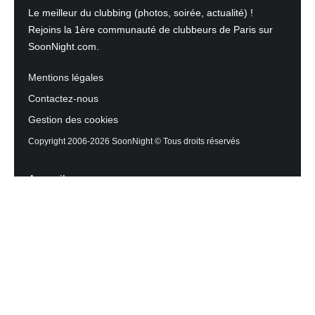
Le meilleur du clubbing (photos, soirée, actualité) !
Rejoins la 1ère communauté de clubbeurs de Paris sur
SoonNight.com.
Mentions légales
Contactez-nous
Gestion des cookies
Copyright 2006-2026 SoonNight © Tous droits réservés
Accueil
Les actualités du Mag
Contactez l’équipe
Agenda des sorties
Discothèques et Bars
Reportage photos