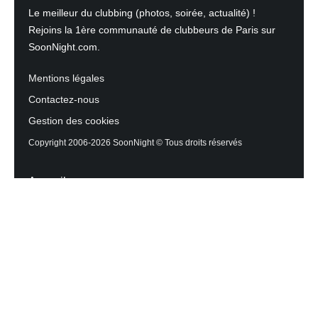
Le meilleur du clubbing (photos, soirée, actualité) !
Rejoins la 1ère communauté de clubbeurs de Paris sur
SoonNight.com.
Mentions légales
Contactez-nous
Gestion des cookies
Copyright 2006-2026 SoonNight © Tous droits réservés
Accueil
Les actualités du Mag
Contactez l’équipe
Agenda des sorties
Discothèques et Bars
Reportage photos