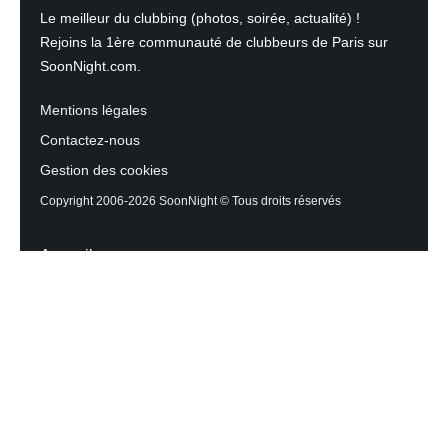
Le meilleur du clubbing (photos, soirée, actualité) !
Rejoins la 1ère communauté de clubbeurs de Paris sur
SoonNight.com.
Mentions légales
Contactez-nous
Gestion des cookies
Copyright 2006-2026 SoonNight © Tous droits réservés
Accueil
Les actualités du Mag
Contactez l’équipe
Agenda des sorties
Discothèques et Bars
Reportage photos