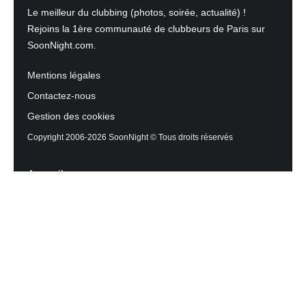
Le meilleur du clubbing (photos, soirée, actualité) !
Rejoins la 1ère communauté de clubbeurs de Paris sur
SoonNight.com.
Mentions légales
Contactez-nous
Gestion des cookies
Copyright 2006-2026 SoonNight © Tous droits réservés
Accueil
Les actualités du Mag
Contactez l’équipe
Agenda des sorties
Discothèques et Bars
Reportage photos