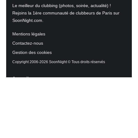
Le meilleur du clubbing (photos, soirée, actualité) !
Rejoins la 1ère communauté de clubbeurs de Paris sur
SoonNight.com.
Mentions légales
Contactez-nous
Gestion des cookies
Copyright 2006-2026 SoonNight © Tous droits réservés
Accueil
Les actualités du Mag
Contactez l’équipe
Agenda des sorties
Discothèques et Bars
Reportage photos