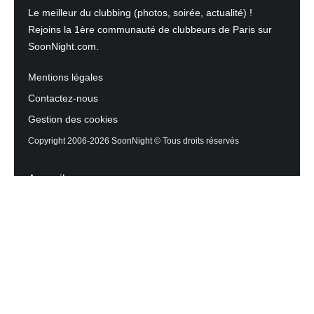
Le meilleur du clubbing (photos, soirée, actualité) !
Rejoins la 1ère communauté de clubbeurs de Paris sur
SoonNight.com.
Mentions légales
Contactez-nous
Gestion des cookies
Copyright 2006-2026 SoonNight © Tous droits réservés
Accueil
Les actualités du Mag
Contactez l’équipe
Agenda des sorties
Discothèques et Bars
Reportage photos