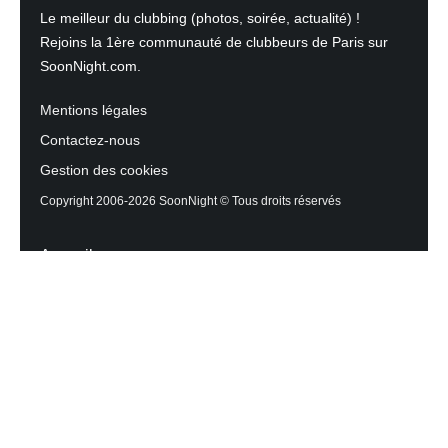
Le meilleur du clubbing (photos, soirée, actualité) !
Rejoins la 1ère communauté de clubbeurs de Paris sur
SoonNight.com.
Mentions légales
Contactez-nous
Gestion des cookies
Copyright 2006-2026 SoonNight © Tous droits réservés
Accueil
Les actualités du Mag
Contactez l’équipe
Agenda des sorties
Discothèques et Bars
Reportage photos