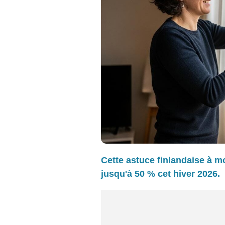
Cette astuce finlandaise à mo
jusqu'à 50 % cet hiver 2026.