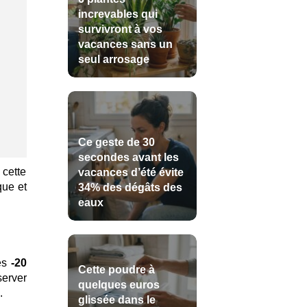
increvables qui
survivront à vos
vacances sans un
seul arrosage
Ce geste de 30
secondes avant les
 cette
vacances d’été évite
que et
34% des dégâts des
eaux
les
-20
Cette poudre à
server
quelques euros
.
glissée dans le