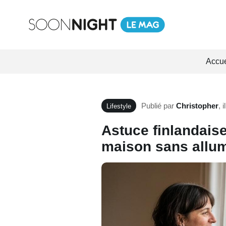
Accue
Publié par
Christopher
,
i
Lifestyle
Astuce finlandaise
maison sans allume