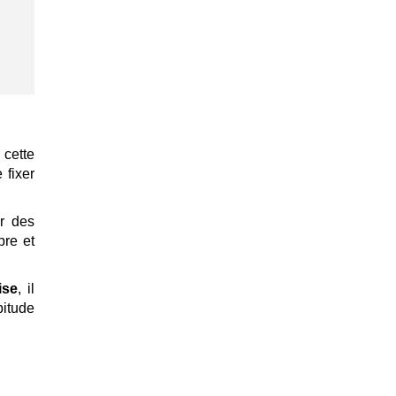
 cette
 fixer
er des
pre et
ise
, il
bitude