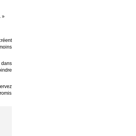
. »
créent
 moins
é dans
oindre
servez
promis