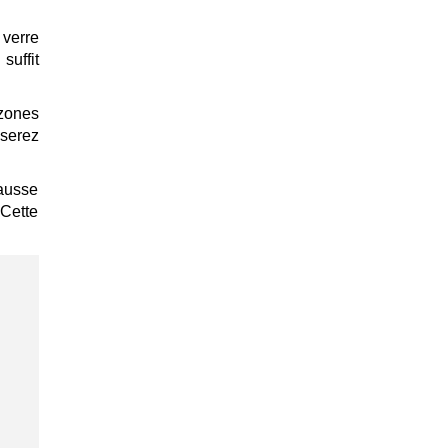
 verre
suffit
zones
iserez
hausse
 Cette