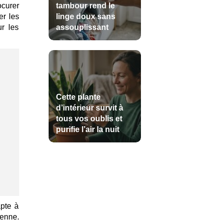
tambour rend le
curer
linge doux sans
er les
assouplissant
ur les
Cette plante
d’intérieur survit à
tous vos oublis et
purifie l’air la nuit
apte à
ienne.