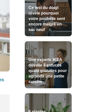
Ce test du doigt
révèle pourquoi
votre poubelle sent
encore malgré un
sac neuf
Une experte IKEA
dévoile 4 astuces
quasi gratuites pour
agrandir une petite
es
cuisine
6 plantes